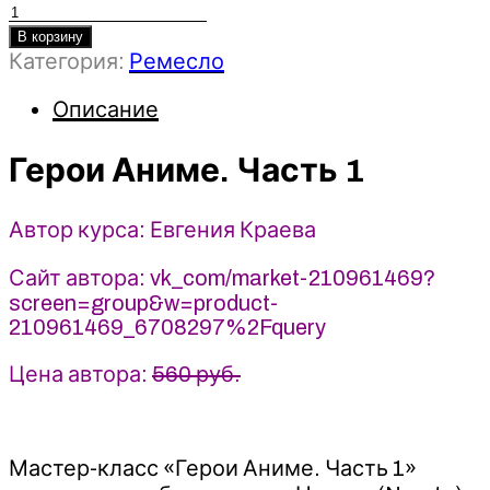
Количество
товара
В корзину
Категория:
Ремесло
Герои
Аниме.
Описание
Часть
1
-
Герои Аниме. Часть 1
2023
shegera13
Автор курса: Евгения Краева
-
Евгения
Сайт автора: vk_com/market-210961469?
Краева
screen=group&w=product-
210961469_6708297%2Fquery
Цена автора:
560 руб.
Мастер-класс «Герои Аниме. Часть 1»