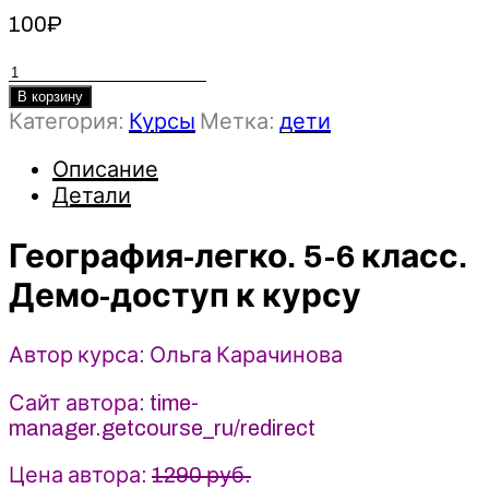
100
₽
Количество
товара
В корзину
Категория:
Курсы
Метка:
дети
География-
легко.
Описание
5-
Детали
6
класс.
Демо-
География-легко. 5-6 класс.
доступ
Демо-доступ к курсу
к
курсу
-
Автор курса: Ольга Карачинова
Ольга
Сайт автора: time-
Карачинова
manager.getcourse_ru/redirect
Цена автора:
1290 руб.