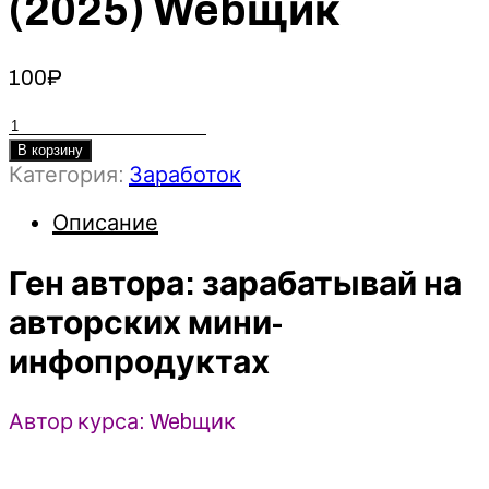
(2025) Webщик
100
₽
Количество
товара
В корзину
Категория:
Заработок
Ген
автора:
Описание
зарабатывай
на
Ген автора: зарабатывай на
авторских
мини-
авторских мини-
инфопродуктах
инфопродуктах
(2025)
Webщик
Автор курса: Webщик