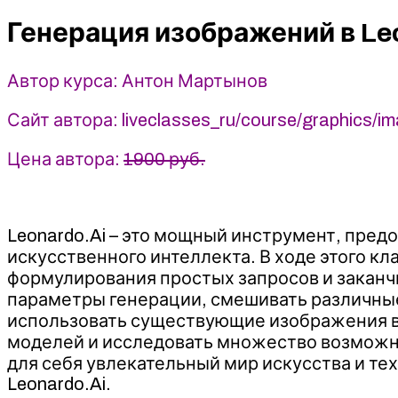
Leonardo.Ai
-
Генерация изображений в Le
Антон
Мартынов
Автор курса: Антон Мартынов
(2023)
liveclasses
Сайт автора: liveclasses_ru/course/graphics/i
Цена автора:
1900 руб.
Leonardo.Ai – это мощный инструмент, пре
искусственного интеллекта. В ходе этого к
формулирования простых запросов и заканч
параметры генерации, смешивать различные 
использовать существующие изображения в 
моделей и исследовать множество возможно
для себя увлекательный мир искусства и т
Leonardo.Ai.