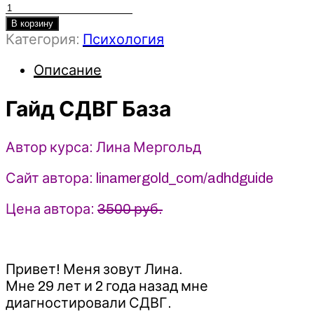
Количество
товара
В корзину
Категория:
Психология
Гайд
СДВГ
Описание
База
-
Гайд СДВГ База
Лина
Мергольд
(2024)
Автор курса: Лина Мергольд
Сайт автора: linamergold_com/adhdguide
Цена автора:
3500 руб.
Привет! Меня зовут Лина.
Мне 29 лет и 2 года назад мне
диагностировали СДВГ.