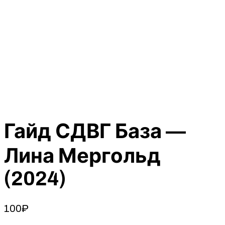
Гайд СДВГ База —
Лина Мергольд
(2024)
100
₽