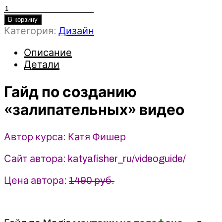
Количество
товара
В корзину
Категория:
Дизайн
Гайд
по
Описание
созданию
Детали
«залипательных»
видео
Гайд по созданию
-
Катя
«залипательных» видео
Фишер
Автор курса: Катя Фишер
Сайт автора: katyafisher_ru/videoguide/
Цена автора:
1490 руб.