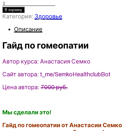
Количество
товара
В корзину
Категория:
Здоровье
Гайд
по
Описание
гомеопатии
-
Гайд по гомеопатии
Анастасия
Семко
(2024)
Автор курса: Анастасия Семко
7koschool
Сайт автора: t_me/SemkoHealthclubBot
Цена автора:
7000 руб.
Мы сделали это!
Гайд по гомеопатии от Анастасии Семко