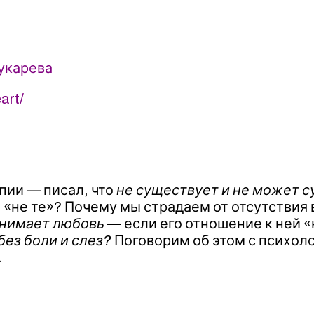
укарева
art/
пии — писал, что
не существует и не может с
 «не те»? Почему мы страдаем от отсутствия
понимает любовь
— если его отношение к ней «н
ез боли и слез?
Поговорим об этом с психол
.