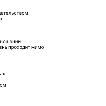
едательством
а
тношений
изнь проходит мимо
вах
ром
в