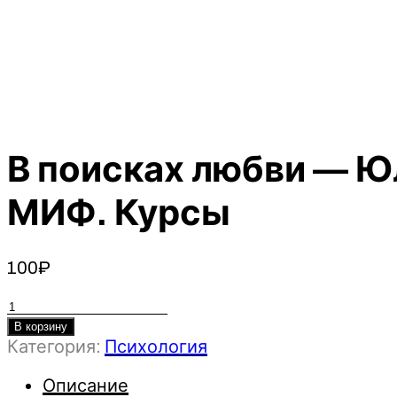
В поисках любви — Ю
МИФ. Курсы
100
₽
Количество
товара
В корзину
Категория:
Психология
В
поисках
Описание
любви