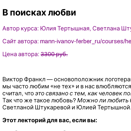
-
В поисках любви
Юлия
Тертышная,
Светлана
Автор курса: Юлия Тертышная, Светлана Шт
Штукарева
(2023)
Сайт автора: mann-ivanov-ferber_ru/courses/he
МИФ.
Курсы
Цена автора:
3300 руб.
Виктор Франкл — основоположник логотера
мы часто любим «не тех» и в нас влюбляются
считал, что
это связано с тем, как человек 
Так что же такое любовь?
Можно ли любить б
Светланой Штукаревой и Юлией Тертышной
Этот лекторий для вас, если вы: