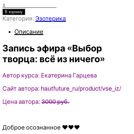
Количество
товара
В корзину
Категория:
Эзотерика
Выбор
творца:
Описание
всё
из
Запись эфира «Выбор
ничего
-
творца: всё из ничего»
2022
-
Екатерина
Автор курса: Екатерина Гарцева
Гарцева
Сайт автора: hautfuture_ru/product/vse_iz/
Цена автора:
3000 руб.
Доброе осознанное ♥️♥️♥️