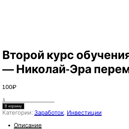
Второй курс обучени
— Николай-Эра пере
100
₽
Количество
товара
В корзину
Категории:
Заработок
,
Инвестиции
Второй
курс
Описание
обучения