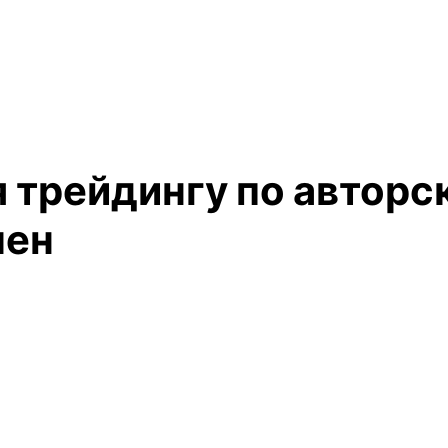
я трейдингу по авторс
мен