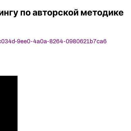
ингу по авторской методике
0ec034d-9ee0-4a0a-8264-0980621b7ca6