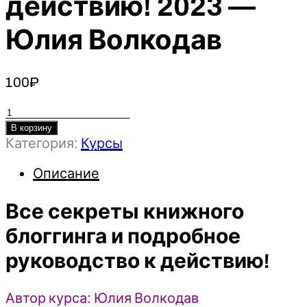
действию! 2023 —
Юлия Волкодав
100
₽
Количество
товара
В корзину
Категория:
Курсы
Все
секреты
Описание
книжного
блоггинга
Все секреты книжного
и
подробное
блоггинга и подробное
руководство
руководство к действию!
к
действию!
2023
Автор курса: Юлия Волкодав
-