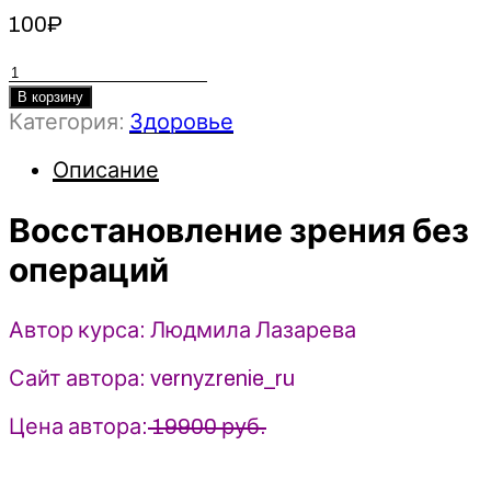
100
₽
Количество
товара
В корзину
Категория:
Здоровье
Восстановление
зрения
Описание
без
операций
Восстановление зрения без
-
Людмила
операций
Лазарева
(2023)
Автор курса: Людмила Лазарева
Сайт автора: vernyzrenie_ru
Цена автора:
19900 руб.