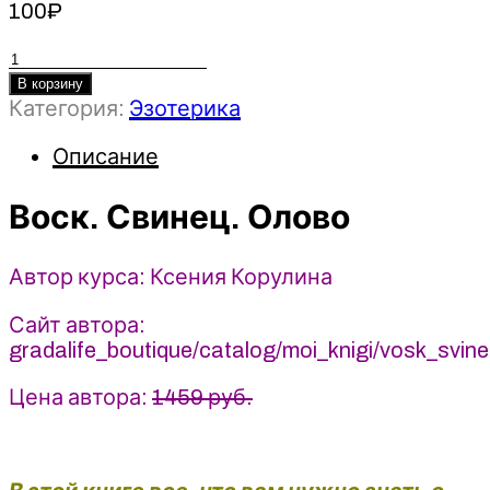
100
₽
Количество
товара
В корзину
Категория:
Эзотерика
Воск.
Свинец.
Описание
Олово
-
Воск. Свинец. Олово
Ксения
Корулина
(2026)
Автор курса: Ксения Корулина
Gradalife.boutique
Сайт автора:
gradalife_boutique/catalog/moi_knigi/vosk_svin
Цена автора:
1459 руб.