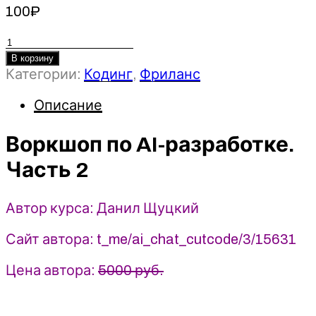
100
₽
Количество
товара
В корзину
Категории:
Кодинг
,
Фриланс
Воркшоп
по
Описание
AI-
разработке.
Воркшоп по AI-разработке.
Часть
2
Часть 2
-
Данил
Щуцкий
Автор курса: Данил Щуцкий
(2026)
CutCode
Сайт автора: t_me/ai_chat_cutcode/3/15631
Цена автора:
5000 руб.