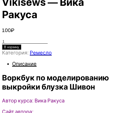
Vikisews — Вика
Ракуса
100
₽
Количество
товара
В корзину
Категория:
Ремесло
Воркбук
по
Описание
моделированию
выкройки
Воркбук по моделированию
блузка
Шивон
выкройки блузка Шивон
-
2023
Vikisews
Автор курса: Вика Ракуса
-
Вика
Сайт автора: