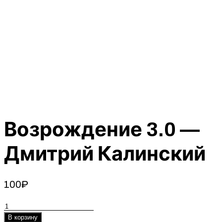
Возрождение 3.0 —
Дмитрий Калинский
100
₽
Количество
товара
В корзину