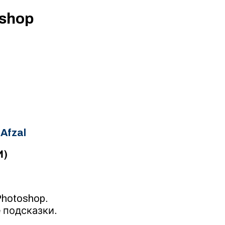
shop
 Afzal
И)
hotoshop.
 подсказки.