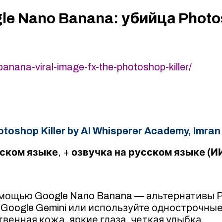
e Nano Banana: убийца Photo
ana-viral-image-fx-the-photoshop-killer/
oshop Killer by AI Whisperer Academy, Imran
сском языке
, +
озвучка на русском языке (И
мощью Google Nano Banana — альтернативы P
Google Gemini или используйте однострочные
венная кожа, яркие глаза, четкая улыбка.