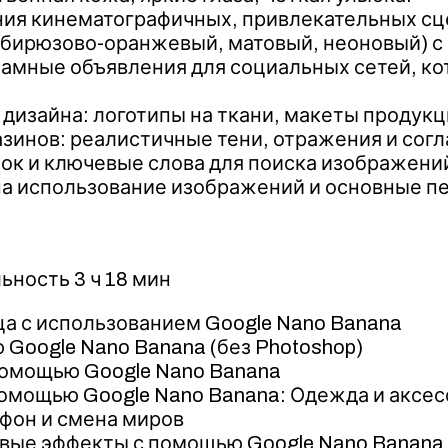
ния кинематографичных, привлекательных сц
бирюзово-оранжевый, матовый, неоновый) с 
амные объявления для социальных сетей, ко
 дизайна: логотипы на ткани, макеты продук
зинов: реалистичные тени, отражения и согл
ок и ключевые слова для поиска изображений
 на использование изображений и основные п
ьность 3 ч 18 мин
ца с использованием Google Nano Banana
Google Nano Banana (без Photoshop)
помощью Google Nano Banana
помощью Google Nano Banana: Одежда и аксе
 фон и смена миров
вые эффекты с помощью Google Nano Banana