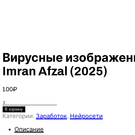
Вирусные изображени
Imran Afzal (2025)
100
₽
Количество
товара
В корзину
Категории:
Заработок
,
Нейросети
Вирусные
изображения
Описание
Google