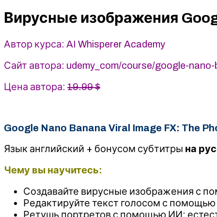
Nano
Banana:
Вирусные изображения Googl
убийца
Photoshop
Автор курса: AI Whisperer Academy
-
Imran
Сайт автора: udemy_com/course/google-nano-ban
Afzal
(2025)
Цена автора:
19.99 $
Google Nano Banana Viral Image FX: The Phot
Язык английский + бонусом субтитры
на ру
Чему вы научитесь:
Создавайте вирусные изображения с по
Редактируйте текст голосом с помощью 
Ретушь портретов с помощью ИИ: естест