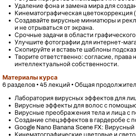
Удаление фона и замена мира для созда
Кинематографическая цветокоррекция (
Создавайте вирусные миниатюры и рекл
и не отрываться от экрана.
Срочные задачи в области графического
Улучшите фотографии для интернет-мага
Скопируйте и вставьте шаблоны подсказ
Творите ответственно: согласие, права
интеллектуальной собственности.
Материалы курса
6 разделов • 45 лекций • Общая продолжител
Лаборатория вирусных эффектов для ли
Вирусные эффекты для волос с помощью 
Вирусные преображения тела и лица с 
Создание спецэффектов в гардеробе с 
Google Nano Banana Scene FX: Вирусный
Кинематографические цветовые и свето