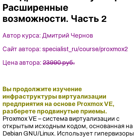
возможности.
Расширенные
Часть
возможности. Часть 2
2
-
Дмитрий
Автор курса: Дмитрий Чернов
Чернов
(2024)
Сайт автора: specialist_ru/course/proxmox2
Специалист
Цена автора:
23990 руб.
Вы продолжите изучение
инфраструктуры виртуализации
предприятия на основе Proxmox VE,
разберете продвинутые приемы.
Proxmox VE – система виртуализации с
открытым исходным кодом, основанная на
Debian GNU/Linux. Использует гипервизоры