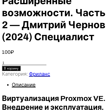
Расширенные
возможности. Часть
2 — Дмитрий Чернов
(2024) Специалист
100
₽
Количество
товара
В корзину
Категория:
Фриланс
Виртуализация
Proxmox
Описание
VE.
Внедрение
и
Виртуализация Proxmox VE.
эксплуатация.
Внедрение и эксплуатация.
Расширенные