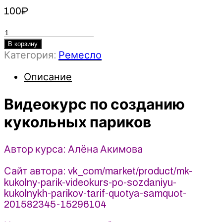
100
₽
Количество
товара
В корзину
Категория:
Ремесло
Видеокурс
по
Описание
созданию
кукольных
Видеокурс по созданию
париков
-
кукольных париков
Алёна
Акимова
Автор курса: Алёна Акимова
(2026)
Сайт автора: vk_com/market/product/mk-
kukolny-parik-videokurs-po-sozdaniyu-
kukolnykh-parikov-tarif-quotya-samquot-
201582345-15296104