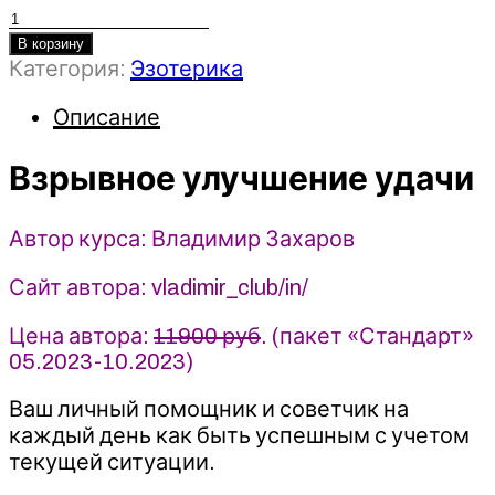
Количество
товара
В корзину
Категория:
Эзотерика
Взрывное
улучшение
Описание
удачи
-
2023
Взрывное улучшение удачи
-
Владимир
Автор курса: Владимир Захаров
Захаров
Сайт автора: vladimir_club/in/
Цена автора:
11900 руб
. (пакет «Стандарт»
05.2023-10.2023)
Ваш личный помощник и советчик на
каждый день как быть успешным с учетом
текущей ситуации.