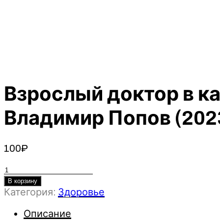
Взрослый доктор в ка
Владимир Попов (202
100
₽
Количество
товара
В корзину
Категория:
Здоровье
Взрослый
доктор
Описание
в