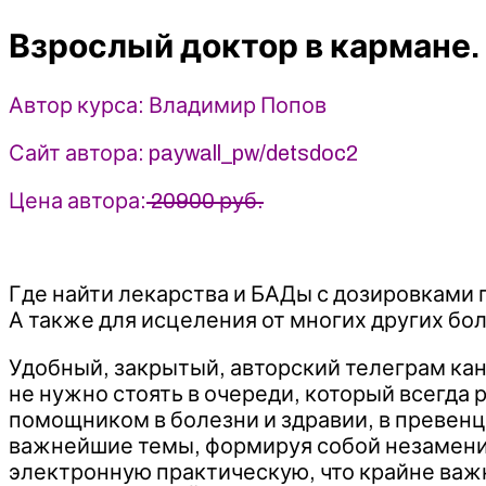
кармане.
Взрослый доктор в кармане.
Биохакинг,
лечение,
здоровье
Автор курса: Владимир Попов
-
Владимир
Сайт автора: paywall_pw/detsdoc2
Попов
(2023)
Цена автора:
20900 руб.
Где найти лекарства и БАДы с дозировками
А также для исцеления от многих других бо
Удобный, закрытый, авторский телеграм ка
не нужно стоять в очереди, который всегда
помощником в болезни и здравии, в превенц
важнейшие темы, формируя собой незамени
электронную практическую, что крайне важ