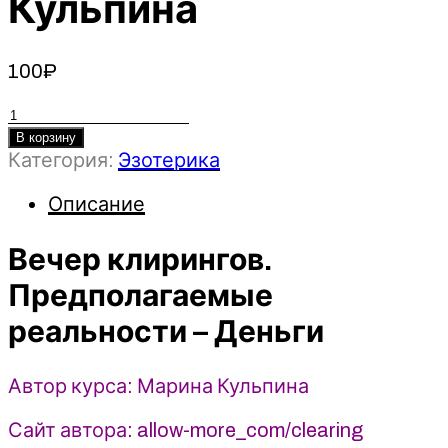
Кульпина
100
₽
Количество
товара
В корзину
Категория:
Эзотерика
Вечер
клирингов.
Описание
Предполагаемые
реальности
Вечер клирингов.
–
Деньги
Предполагаемые
-
2023
реальности – Деньги
-
Марина
Автор курса: Марина Кульпина
Кульпина
Сайт автора: allow-more_com/clearing