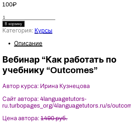
100
₽
Количество
товара
В корзину
Категория:
Курсы
Вебинар
“Как
Описание
работать
по
Вебинар “Как работать по
учебнику
“Outcomes”
учебнику “Outcomes”
-
2023
-
Автор курса: Ирина Кузнецова
Ирина
Кузнецова
Сайт автора: 4languagetutors-
ru.turbopages_org/4languagetutors.ru/s/outco
Цена автора:
1490 руб.