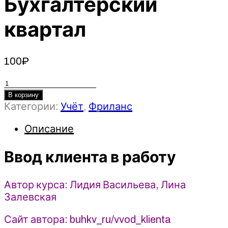
Бухгалтерский
квартал
100
₽
Количество
товара
В корзину
Категории:
Учёт
,
Фриланс
Ввод
клиента
Описание
в
работу
Ввод клиента в работу
-
Лидия
Васильева,
Автор курса: Лидия Васильева, Лина
Лина
Залевская
Залевская
(2025)
Сайт автора: buhkv_ru/vvod_klienta
Бухгалтерский