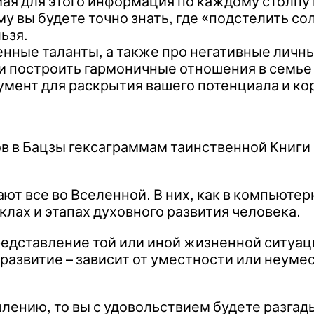
 для этого информация по каждому столпу кар
у вы будете точно знать, где «подстелить сол
ьзя.
енные таланты, а также про негативные личн
и построить гармоничные отношения в семье 
умент для раскрытия вашего потенциала и ко
в в Бацзы гексаграммам таинственной Книги
т все во Вселенной. В них, как в компьютер
лах и этапах духовного развития человека.
редставление той или иной жизненной ситуац
 развитие – зависит от уместности или неум
шлению, то вы с удовольствием будете разгад