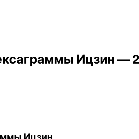
гексаграммы Ицзин — 2
раммы Ицзин