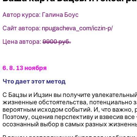
Ицзин
-
Автор курса: Галина Боус
2022
-
Сайт автора: npugacheva_com/iczin-p/
Галина
Боус
Цена автора:
9900 руб.
6. 8. 13 ноября
Что дает этот метод
С Бацзы и Ицзин вы получите увлекательны
жизненные обстоятельства, потенциально з
вероятным исходом событий. И, что важно, 
Поэтому, оценив перспективу и взвесив все
осознанный выбор в самых разных жизненны