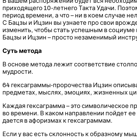
В вашем распоряжении будет вся необходимая
приходящего 10-летнего Такта Удачи. Поэтом
период времени, а что – ни в коем случае нел
С Бацзы и Ицзин вы узнаете про свои врожд
изменить, чтобы стать успешным в социуме 
Бацзы и Ицзин – просто незаменимый инстр
Суть метода
В основе метода лежит соответствие столпо
мудрости.
64 гексаграммы-пророчества Ицзин описываю
предметах, мыслях, эмоциях, жизненных цик
Каждая гексаграмма – это символическое п
во времени. В каком направлении пойдет ее
дается в афоризмах к гексаграммам.
Если у вас есть склонность к образному мы