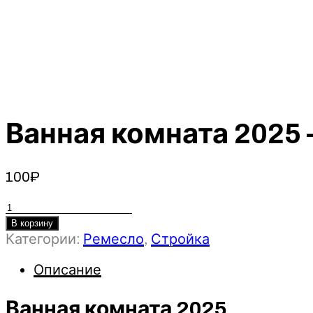
Ванная комната 2025
100
₽
Количество
товара
В корзину
Категории:
Ремесло
,
Стройка
Ванная
комната
Описание
2025
-
Алина
Ванная комната 2025