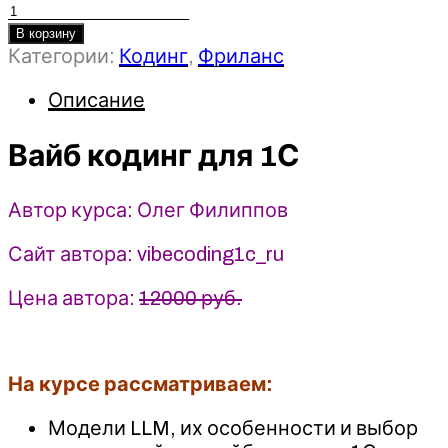
Количество
товара
В корзину
Категории:
Кодинг
,
Фриланс
Вайб
кодинг
Описание
для
1С
Вайб кодинг для 1С
-
Олег
Филиппов
Автор курса: Олег Филиппов
(2025)
Сайт автора: vibecoding1c_ru
Цена автора:
12000 руб.
На курсе рассматриваем:
Модели LLM, их особенности и выбор