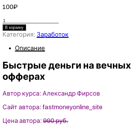
100
₽
Количество
товара
В корзину
Категория:
Заработок
Быстрые
деньги
Описание
на
вечных
Быстрые деньги на вечных
офферах
2022
офферах
-
Александр
Фирсов
Автор курса: Александр Фирсов
Сайт автора: fastmoneyonline_site
Цена автора:
990 руб.