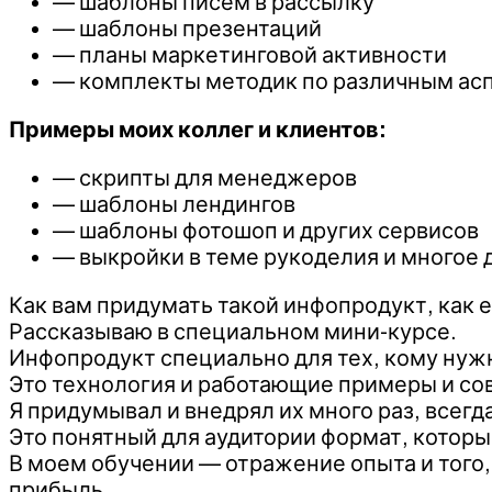
— шаблоны писем в рассылку
— шаблоны презентаций
— планы маркетинговой активности
— комплекты методик по различным асп
Примеры моих коллег и клиентов:
— скрипты для менеджеров
— шаблоны лендингов
— шаблоны фотошоп и других сервисов
— выкройки в теме рукоделия и многое 
Как вам придумать такой инфопродукт, как 
Рассказываю в специальном мини-курсе.
Инфопродукт специально для тех, кому нуж
Это технология и работающие примеры и со
Я придумывал и внедрял их много раз, всегд
Это понятный для аудитории формат, который
В моем обучении — отражение опыта и того
прибыль.