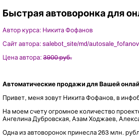
онлайн-
Быстрая автоворонка для о
школы
-
2023
Автор курса: Никита Фофанов
-
Никита
Сайт автора: salebot_site/md/autosale_fofano
Фофанов
Цена автора:
3900 руб.
Автоматические продажи для Вашей онла
Привет, меня зовут Никита Фофанов, в инфоб
На моем счету огромное количество проекто
Ангелина Дубровская, Азам Ходжаев, Алексан
Одна из автоворонок принесла 263 млн. рубл