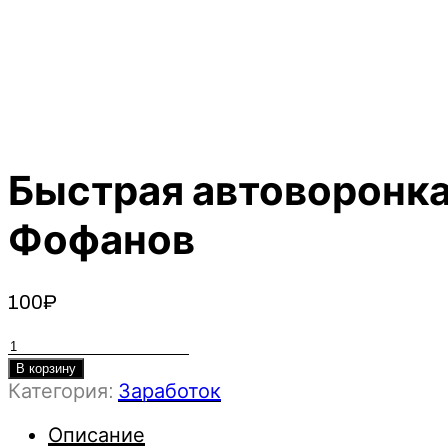
Быстрая автоворонка
Фофанов
100
₽
Количество
товара
В корзину
Категория:
Заработок
Быстрая
автоворонка
Описание
для