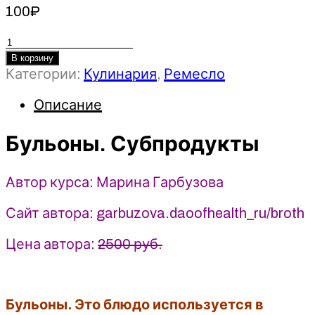
100
₽
Количество
товара
В корзину
Категории:
Кулинария
,
Ремесло
Бульоны.
Субпродукты
Описание
-
Марина
Бульоны. Субпродукты
Гарбузова
(2025)
Автор курса: Марина Гарбузова
Сайт автора: garbuzova.daoofhealth_ru/broth
Цена автора:
2500 руб.
Бульоны. Это блюдо используется в