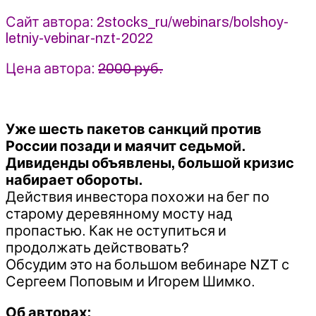
и
США
Сайт автора: 2stocks_ru/webinars/bolshoy-
2022
letniy-vebinar-nzt-2022
-
С.
Цена автора:
2000 руб.
Попов,
И.
Шимко
Уже шесть пакетов санкций против
России позади и маячит седьмой.
Дивиденды объявлены, большой кризис
набирает обороты.
Действия инвестора похожи на бег по
старому деревянному мосту над
пропастью. Как не оступиться и
продолжать действовать?
Обсудим это на большом вебинаре NZT с
Сергеем Поповым и Игорем Шимко.
Об авторах: