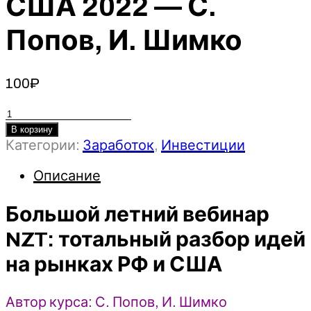
США 2022 — С.
Попов, И. Шимко
100
₽
Количество
товара
В корзину
Категории:
Заработок
,
Инвестиции
Большой
летний
Описание
вебинар
NZT:
Большой летний вебинар
тотальный
разбор
NZT: тотальный разбор идей
идей
на рынках РФ и США
на
рынках
РФ
Автор курса: С. Попов, И. Шимко