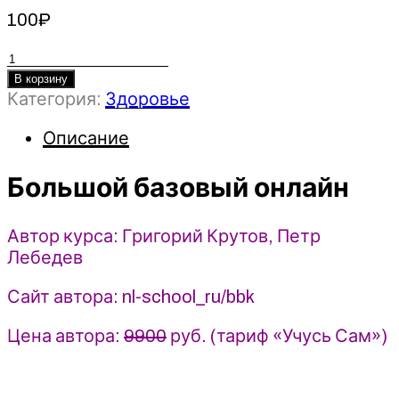
100
₽
Количество
товара
В корзину
Категория:
Здоровье
Большой
базовый
Описание
онлайн
-
Большой базовый онлайн
Григорий
Крутов,
Петр
Автор курса: Григорий Крутов, Петр
Лебедев
Лебедев
(2023)
Сайт автора: nl-school_ru/bbk
Цена автора:
9900
руб. (тариф «Учусь Сам»)