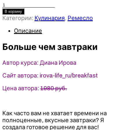
Количество
товара
В корзину
Категории:
Кулинария
,
Ремесло
Больше
чем
Описание
завтраки
-
2023
Больше чем завтраки
-
Диана
Автор курса: Диана Ирова
Ирова
Сайт автора: irova-life_ru/breakfast
Цена автора:
1980 руб.
Как часто вам не хватает времени на
полноценные, вкусные завтраки? Я
создала готовое решение для вас!