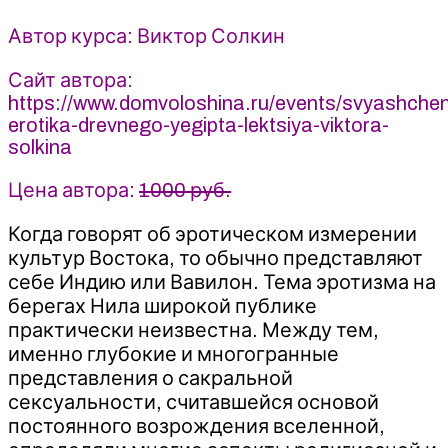
эротизма
2021
Автор курса: Виктор Солкин
Дом
Волошина
Сайт автора:
-
https://www.domvoloshina.ru/events/svyashche
Виктор
erotika-drevnego-yegipta-lektsiya-viktora-
Солкин
solkina
Цена автора:
1000 руб.
Когда говорят об эротическом измерении
культур Востока, то обычно представляют
себе Индию или Вавилон. Тема эротизма на
берегах Нила широкой публике
практически неизвестна. Между тем,
именно глубокие и многогранные
представления о сакральной
сексуальности, считавшейся основой
постоянного возрождения вселенной,