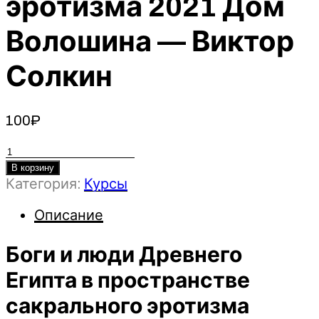
эротизма 2021 Дом
Волошина — Виктор
Солкин
100
₽
Количество
товара
В корзину
Категория:
Курсы
Боги
и
Описание
люди
Древнего
Боги и люди Древнего
Египта
в
Египта в пространстве
пространстве
сакрального эротизма
сакрального