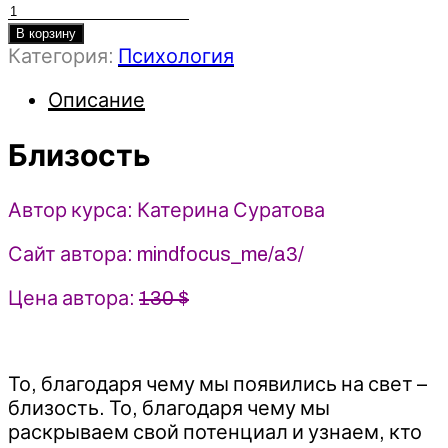
Количество
товара
В корзину
Категория:
Психология
Близость
-
Описание
2022
MindFocus
-
Близость
Катерина
Суратова
Автор курса: Катерина Суратова
Сайт автора: mindfocus_me/a3/
Цена автора:
130 $
То, благодаря чему мы появились на свет –
близость. То, благодаря чему мы
раскрываем свой потенциал и узнаем, кто