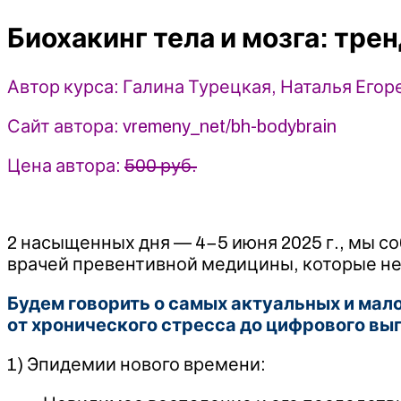
мозга:
Биохакинг тела и мозга: тре
тренды
здоровья
2025–
Автор курса: Галина Турецкая, Наталья Его
2030
-
Сайт автора: vremeny_net/bh-bodybrain
Галина
Турецкая,
Цена автора:
500 руб.
Наталья
Егоренкова,
Юлия
2 насыщенных дня — 4−5 июня 2025 г., мы с
Этлис
врачей превентивной медицины, которые не
Будем говорить о самых актуальных и мал
от хронического стресса до цифрового вы
1) Эпидемии нового времени: