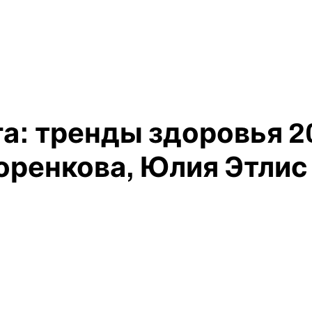
га: тренды здоровья 
горенкова, Юлия Этлис