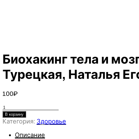
Биохакинг тела и моз
Турецкая, Наталья Е
100
₽
Количество
товара
В корзину
Категория:
Здоровье
Биохакинг
тела
Описание
и