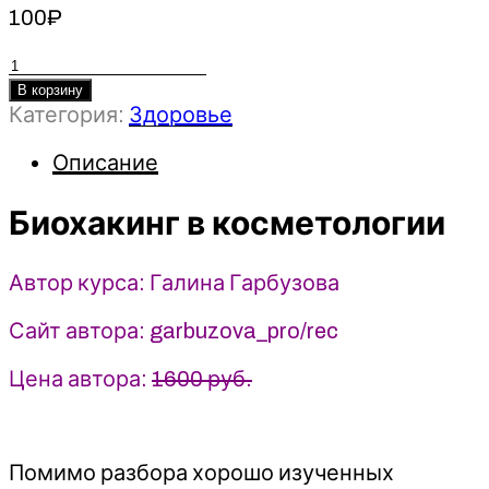
100
₽
Количество
товара
В корзину
Категория:
Здоровье
Биохакинг
в
Описание
косметологии
-
Биохакинг в косметологии
Галина
Гарбузова
(2026)
Автор курса: Галина Гарбузова
garbuzova.pro
Сайт автора: garbuzova_pro/rec
Цена автора:
1600 руб.
Помимо разбора хорошо изученных