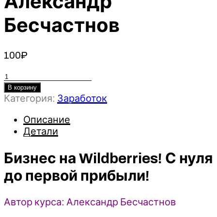
Александр
Бесчастнов
100
₽
Количество
товара
В корзину
Категория:
Заработок
Бизнес
на
Описание
Wildberries!
Детали
С
нуля
Бизнес на Wildberries! С нуля
до
первой
до первой прибыли!
прибыли!
2021
Udemy
Автор курса: Александр Бесчастнов
-