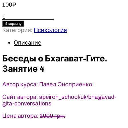
100
₽
Количество
товара
В корзину
Категория:
Психология
Беседы
о
Описание
Бхагават-
Гите.
Беседы о Бхагават-Гите.
Занятие
4
Занятие 4
-
Павел
Оноприенко
Автор курса: Павел Оноприенко
(2025)
Сайт автора: apeiron_school/uk/bhagavad-
Apeiron
gita-conversations
Цена автора:
1000 грн.