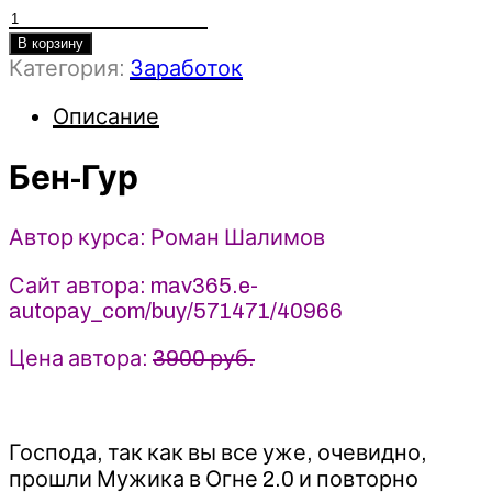
Количество
товара
В корзину
Категория:
Заработок
Бен-
Гур
Описание
-
Роман
Бен-Гур
Шалимов
(2025)
Мэверик
Автор курса: Роман Шалимов
Сайт автора: mav365.e-
autopay_com/buy/571471/40966
Цена автора:
3900 руб.
Господа, так как вы все уже, очевидно,
прошли Мужика в Огне 2.0 и повторно