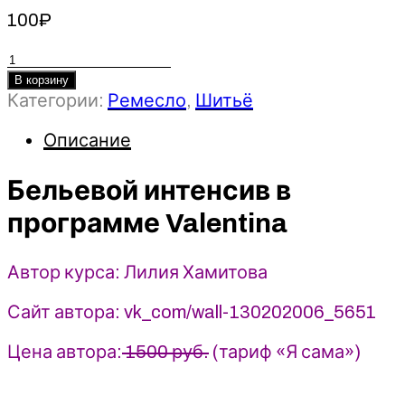
100
₽
Количество
товара
В корзину
Категории:
Ремесло
,
Шитьё
Бельевой
интенсив
Описание
в
программе
Бельевой интенсив в
Valentina
-
программе Valentina
2023
Шитье
-
Автор курса: Лилия Хамитова
Лилия
Хамитова
Сайт автора: vk_com/wall-130202006_5651
Цена автора:
1500 руб.
(тариф «Я сама»)