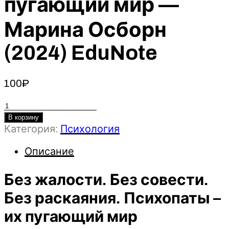
пугающий мир —
Марина Осборн
(2024) EduNote
100
₽
Количество
товара
В корзину
Категория:
Психология
Без
жалости.
Описание
Без
совести.
Без жалости. Без совести.
Без
раскаяния.
Без раскаяния. Психопаты –
Психопаты
их пугающий мир
–
их