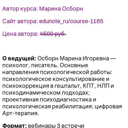
пугающий
Автор курса: Марина Осборн
мир
-
Сайт автора: edunote_ru/course-1165
Марина
Осборн
Цена автора:
4500 руб.
(2024)
EduNote
О ведущей:
Осборн Марина Игоревна —
психолог, писатель. Основные
направления психологической работы:
психологическое консультирование и
психокоррекция в гештальт, КПТ, НЛП и
психодинамическом подходах;
проективная психодиагностика и
психологическая реабилитация; цифровая
Арт-терапия.
Формат:
вебинары 3 встречи