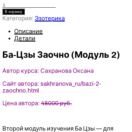
Количество
товара
В корзину
Категория:
Эзотерика
Ба-
Цзы
Описание
Заочно
Детали
(Модуль
2)
-
Ба-Цзы Заочно (Модуль 2)
Сахранова
Оксана
Автор курса: Сахранова Оксана
Сайт автора: sakhranova_ru/bazi-2-
zaochno.html
Цена автора:
48000 руб.
Второй модуль изучения Ба Цзы — для