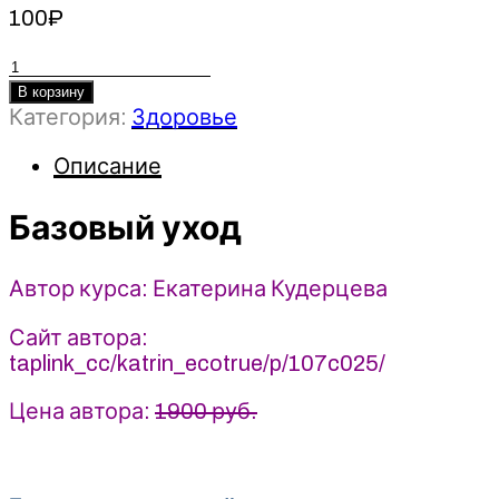
100
₽
Количество
товара
В корзину
Категория:
Здоровье
Базовый
уход
Описание
-
Екатерина
Базовый уход
Кудерцева
(2025)
katrin_ecotrue
Автор курса: Екатерина Кудерцева
Сайт автора:
taplink_cc/katrin_ecotrue/p/107c025/
Цена автора:
1900 руб.