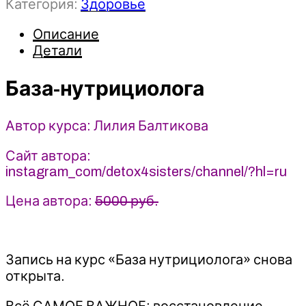
Категория:
Здоровье
База-
нутрициолога
Описание
-
Детали
Лилия
Балтикова
(2021)
База-нутрициолога
detox4sisters
Автор курса: Лилия Балтикова
Сайт автора:
instagram_com/detox4sisters/channel/?hl=ru
Цена автора:
5000 руб.
Запись на курс «База нутрициолога» снова
открыта.
Всё САМОЕ ВАЖНОЕ: восстановление