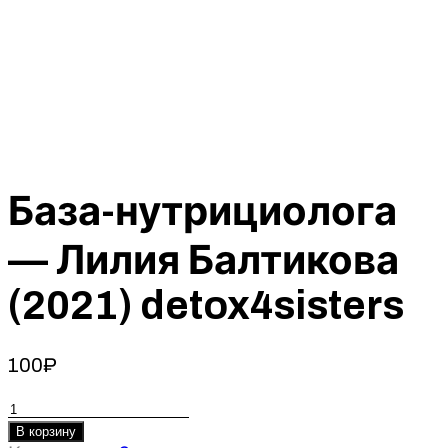
База-нутрициолога
— Лилия Балтикова
(2021) detox4sisters
100
₽
Количество
товара
В корзину