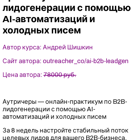
с
лидогенерации с помощью
помощью
AI-автоматизаций и
AI-
автоматизаций
холодных писем
и
холодных
Автор курса: Андрей Шишкин
писем
-
Сайт автора: outreacher_co/ai-b2b-leadgen
Андрей
Шишкин
Цена автора:
78000 руб.
(2026)
Аутричеры — онлайн-практикум по B2B-
лидогенерации с помощью AI-
автоматизаций и холодных писем
За 8 недель настройте стабильный поток
целевых лидов для вашего B2B-бизнеса,