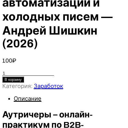
автоматизаций и
холодных писем —
Андрей Шишкин
(2026)
100
₽
Количество
товара
В корзину
Категория:
Заработок
Аутричеры
–
Описание
онлайн-
практикум
Аутричеры – онлайн-
по
B2B-
практикум по B2B-
лидогенерации