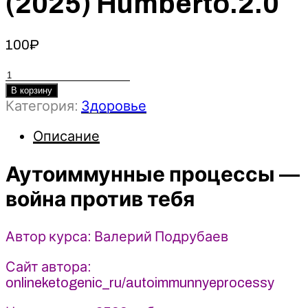
(2025) Humberto.2.0
100
₽
Количество
товара
В корзину
Категория:
Здоровье
Аутоиммунные
процессы
Описание
-
война
Аутоиммунные процессы —
против
тебя
война против тебя
-
Валерий
Подрубаев
Автор курса: Валерий Подрубаев
(2025)
Сайт автора:
Humberto.2.0
onlineketogenic_ru/autoimmunnyeprocessy