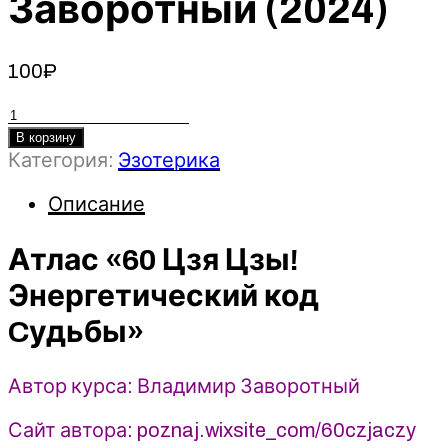
Заворотный (2024)
100
₽
Количество
товара
В корзину
Категория:
Эзотерика
Атлас
«60
Описание
Цзя
Цзы!
Атлас «60 Цзя Цзы!
Энергетический
код
Энергетический код
Cудьбы»
-
Cудьбы»
Владимир
Заворотный
Автор курса: Владимир Заворотный
(2024)
Сайт автора: poznaj.wixsite_com/60czjaczy