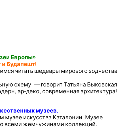
узеи Европы»
 и Будапешт
!
чимся читать шедевры мирового зодчества
ьную схему, — говорит Татьяна Быковская,
одерн, ар-деко, современная архитектура!
ожественных музеев.
м музее искусства Каталонии, Музее
со всеми жемчужинами коллекций.