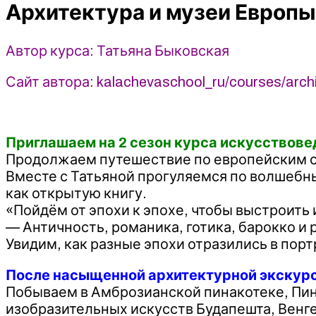
Архитектура и музеи Европы.
сезон
2021
-
Автор курса: Татьяна Быковская
Татьяна
Быковская
Сайт автора: kalachevaschool_ru/courses/arc
Приглашаем на 2 сезон курса искусствове
Продолжаем путешествие по европейским с
Вместе с Татьяной прогуляемся по волшебн
как открытую книгу.
«Пойдём от эпохи к эпохе, чтобы выстроить
— Античность, романика, готика, барокко и 
Увидим, как разные эпохи отразились в порт
После насыщенной архитектурной экскурс
Побываем в Амброзианской пинакотеке, Пин
изобразительных искусств Будапешта, Вен