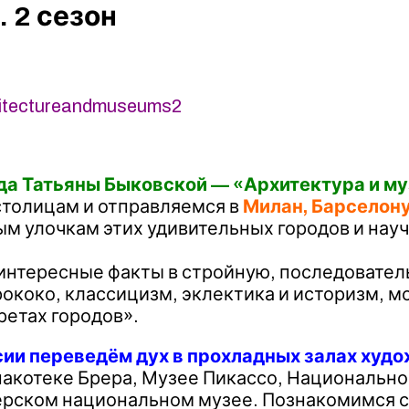
 2 сезон
hitectureandmuseums2
да Татьяны Быковской — «Архитектура и м
толицам и отправляемся в
Милан, Барселону
ым улочкам этих удивительных городов и нау
 интересные факты в стройную, последовател
рококо, классицизм, эклектика и историзм, м
ретах городов».
ии переведём дух в прохладных залах худ
акотеке Брера, Музее Пикассо, Национально
герском национальном музее. Познакомимся 